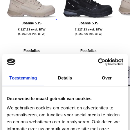
Joanne S3S
Joanne S3S
€ 127,23 excl. BTW
€ 127,23 excl. BTW
(€ 153,95 incl. BTW)
(€ 153,95 incl. BTW)
Footfellas
Footfellas
Toestemming
Details
Over
Jane S3S
Maya S3S
Deze website maakt gebruik van cookies
€ 119,42 excl. BTW
€ 119,42 excl. BTW
We gebruiken cookies om content en advertenties te
(€ 144,50 incl. BTW)
(€ 144,50 incl. BTW)
personaliseren, om functies voor social media te bieden
en om ons websiteverkeer te analyseren. Ook delen we
Elten
Elten
informatie over uw gebruik van onze site met onze