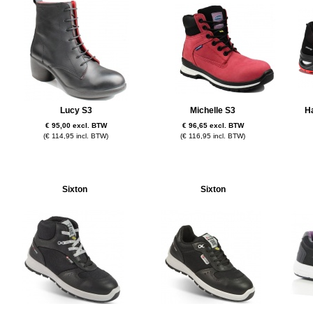
Lucy S3
Michelle S3
H
€ 95,00 excl. BTW
€ 96,65 excl. BTW
(€ 114,95 incl. BTW)
(€ 116,95 incl. BTW)
Sixton
Sixton