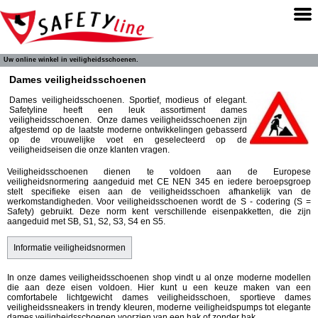
Uw online winkel in veiligheidsschoenen.
Dames veiligheidsschoenen
Dames veiligheidsschoenen. Sportief, modieus of elegant.
Safetyline heeft een leuk assortiment dames
veiligheidsschoenen. Onze dames veiligheidsschoenen zijn
afgestemd op de laatste moderne ontwikkelingen gebasserd
op de vrouwelijke voet en geselecteerd op de
veiligheidseisen die onze klanten vragen.
Veiligheidsschoenen dienen te voldoen aan de Europese
veiligheidsnormering aangeduid met CE NEN 345 en iedere beroepsgroep
stelt specifieke eisen aan de veiligheidsschoen afhankelijk van de
werkomstandigheden. Voor veiligheidsschoenen wordt de S - codering (S =
Safety) gebruikt. Deze norm kent verschillende eisenpakketten, die zijn
aangeduid met SB, S1, S2, S3, S4 en S5.
Informatie veiligheidsnormen
In onze dames veiligheidsschoenen shop vindt u al onze moderne modellen
die aan deze eisen voldoen. Hier kunt u een keuze maken van een
comfortabele lichtgewicht dames veiligheidsschoen, sportieve dames
veiligheidssneakers in trendy kleuren, moderne veiligheidspumps tot elegante
dames veiligheidsschoenen voorzien van een hak of zonder hak.