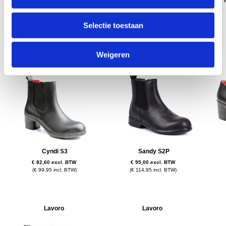
Sensation Mid S2
Maddie S1P
€ 90,87 excl. BTW
€ 91,69 excl. BTW
(€ 109,95 incl. BTW)
(€ 110,95 incl. BTW)
Selectie toestaan
Weigeren
Lavoro
Lavoro
Cyndi S3
Sandy S2P
€ 82,60 excl. BTW
€ 95,00 excl. BTW
(€ 99,95 incl. BTW)
(€ 114,95 incl. BTW)
Lavoro
Lavoro