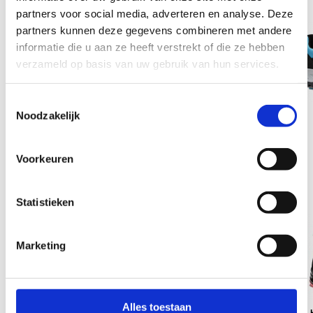
partners voor social media, adverteren en analyse. Deze
partners kunnen deze gegevens combineren met andere
informatie die u aan ze heeft verstrekt of die ze hebben
verzameld op basis van uw gebruik van hun services.
Toestemmingsselectie
Noodzakelijk
Lilly Mid S3
Lotte Mid S2
€ 88,39 excl. BTW
€ 90,97 excl. BTW
(€ 106,95 incl. BTW)
(€ 109,95 incl. BTW)
Voorkeuren
Elten
Elten
Statistieken
Marketing
Alles toestaan