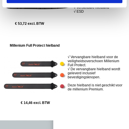
√ Stalen zool
√ Verstelbare hielband
√ ESD
€ 53,72 excl. BTW
Millenium Full Protect hielband
√ Vervangbare hielband voor de
veiligheidsoverschoen Millenium
Full Protect.
√ De vervangbare hielband wordt
geleverd inclusief
bevestigingsknopen.
Deze hielband is niet geschikt voor
de millenium Premium.
€ 14,46 excl. BTW