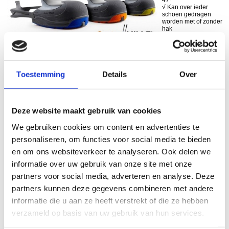
47+
√ Kan over ieder
schoen gedragen
worden met of zonder
hak
√ Composiet
Veiligheidsneus
√ Geheel metaal vrij
√ Rekbare en
verwisselbare
hielband
Toestemming
Details
Over
Bestellen
€ 48,95 excl. BTW
Deze website maakt gebruik van cookies
We gebruiken cookies om content en advertenties te
Millenium Premium hielband
personaliseren, om functies voor social media te bieden
en om ons websiteverkeer te analyseren. Ook delen we
√ Vervangbare hielband voor
informatie over uw gebruik van onze site met onze
de veiligheidsoverschoen
Millenium Premium.
partners voor social media, adverteren en analyse. Deze
√ De vervangbare hielband
wordt geleverd inclusief
partners kunnen deze gegevens combineren met andere
bevestigingsknopen.
informatie die u aan ze heeft verstrekt of die ze hebben
Deze hielband is niet geschikt
verzameld op basis van uw gebruik van hun services.
voor de Millenium Full Protect.