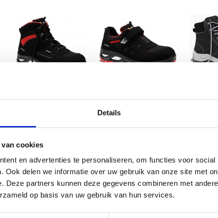
Hannah S3
Hannah easy S1P
€ 96,69 excl. BTW
€ 95,00 excl. BTW
€ 88,
(€ 116,99 incl. BTW)
(€ 114,95 incl. BTW)
(€ 106
Details
 van cookies
ent en advertenties te personaliseren, om functies voor social
. Ook delen we informatie over uw gebruik van onze site met on
e. Deze partners kunnen deze gegevens combineren met andere i
erzameld op basis van uw gebruik van hun services.
Malcolm S1P
Malcolm S1P
Newton xx
€ 90,04 excl. BTW
€ 90,04 excl. BTW
€ 97,48 excl.