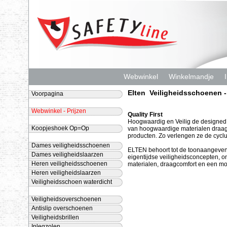
Webwinkel
Winkelmandje
Elten Veiligheidsschoenen 
Voorpagina
Webwinkel - Prijzen
Quality First
Hoogwaardig en Veilig de designed
Koopjeshoek Op=Op
van hoogwaardige materialen draag
producten. Zo verlengen ze de cycl
Dames veiligheidsschoenen
ELTEN behoort tot de toonaangevend
Dames veiligheidslaarzen
eigentijdse veiligheidsconcepten,
Heren veiligheidsschoenen
materialen, draagcomfort en een m
Heren veiligheidslaarzen
Veiligheidsschoen waterdicht
Veiligheidsoverschoenen
Antislip overschoenen
Veiligheidsbrillen
Inlegzolen