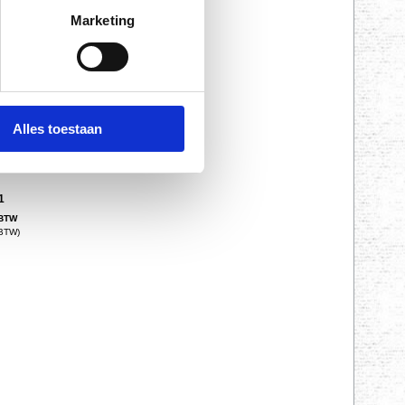
 BTW)
Marketing
Alles toestaan
S1
 BTW
 BTW)