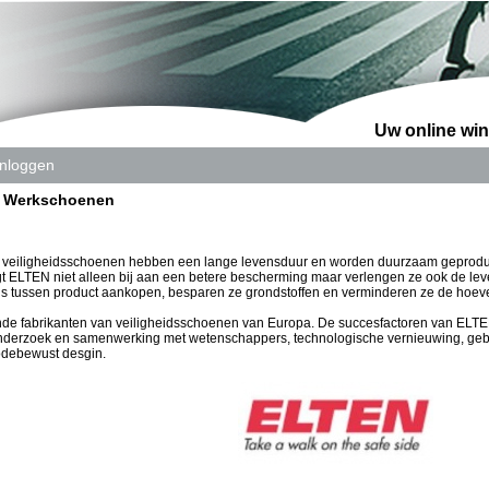
Uw online win
Inloggen
- Werkschoenen
 veiligheidsschoenen hebben een lange levensduur en worden duurzaam geprodu
t ELTEN niet alleen bij aan een betere bescherming maar verlengen ze ook de le
us tussen product aankopen, besparen ze grondstoffen en verminderen ze de hoev
e fabrikanten van veiligheidsschoenen van Europa. De succesfactoren van ELTEN 
 onderzoek en samenwerking met wetenschappers, technologische vernieuwing, geb
odebewust desgin.