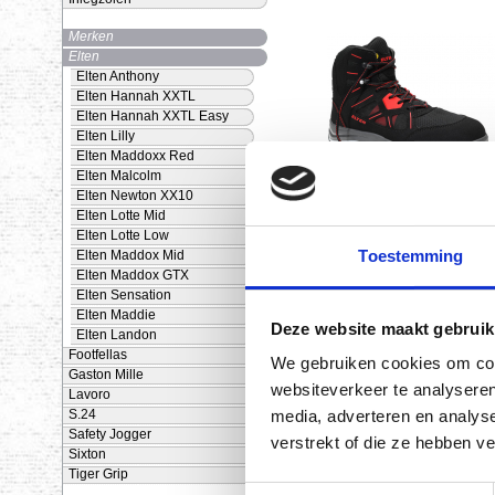
Merken
Elten
Elten Anthony
Elten Hannah XXTL
Elten Hannah XXTL Easy
Elten Lilly
Elten Maddoxx Red
Elten Malcolm
Elten Newton XX10
Anthony S1
Elten Lotte Mid
€ 97,48 excl. BTW
Elten Lotte Low
(€ 117,95 incl. BTW)
Toestemming
Elten Maddox Mid
Elten Maddox GTX
Elten Sensation
Elten Maddie
Deze website maakt gebruik
Elten Landon
Footfellas
We gebruiken cookies om cont
Gaston Mille
websiteverkeer te analyseren
Lavoro
S.24
media, adverteren en analys
Safety Jogger
verstrekt of die ze hebben v
Sixton
Maddoxx S3
Tiger Grip
€ 93,35 excl. BTW
Toestemmingsselectie