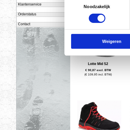
(€ 112,94 incl. BTW)
Klantenservice
Noodzakelijk
Orderstatus
Contact
Weigeren
Lotte Mid S2
€ 90,87 excl. BTW
(€ 109,95 incl. BTW)