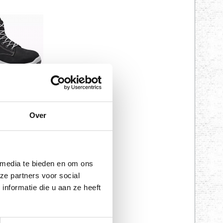
Lilly S3
39 excl. BTW
,95 incl. BTW)
Over
 media te bieden en om ons
ze partners voor social
nformatie die u aan ze heeft
10 S2
 BTW