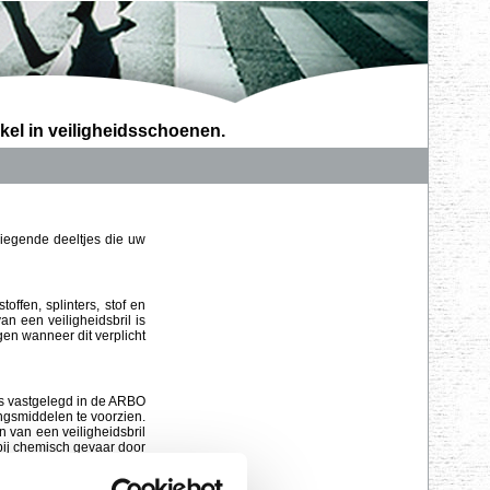
kel in veiligheidsschoenen.
liegende deeltjes die uw
offen, splinters, stof en
n een veiligheidsbril is
en wanneer dit verplicht
es vastgelegd in de ARBO
ngsmiddelen te voorzien.
n van een veiligheidsbril
n bij chemisch gevaar door
iligheidsrisico's weg.