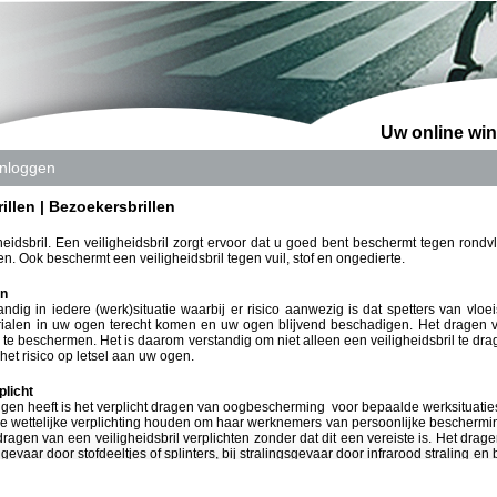
Uw online win
Inloggen
rillen | Bezoekersbrillen
idsbril. Een veiligheidsbril zorgt ervoor dat u goed bent beschermt tegen rondv
n. Ook beschermt een veiligheidsbril tegen vuil, stof en ongedierte.
en
ndig in iedere (werk)situatie waarbij er risico aanwezig is dat spetters van vloeist
rialen in uw ogen terecht komen en uw ogen blijvend beschadigen. Het dragen va
e beschermen. Het is daarom verstandig om niet alleen een veiligheidsbril te drag
 het risico op letsel aan uw ogen.
plicht
lgen heeft is het verplicht dragen van oogbescherming voor bepaalde werksituati
eze wettelijke verplichting houden om haar werknemers van persoonlijke beschermi
gen van een veiligheidsbril verplichten zonder dat dit een vereiste is. Het drage
h gevaar door stofdeeltjes of splinters, bij stralingsgevaar door infrarood straling e
dragen van een veiligheidsbril is een kleine moeite en neemt tegelijkertijd veel ve