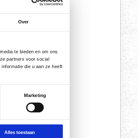
ijft alle testen die een
 mogen bijvoorbeeld geen
ilglazen, het effect van
iligheidsbrillen gelden
Over
n brillen met infra rood
 media te bieden en om ons
ze partners voor social
nformatie die u aan ze heeft
Marketing
Alles toestaan