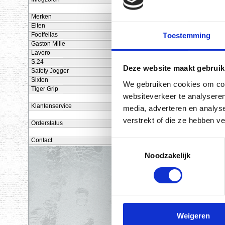
Waar moet een veiligheidsbril aa
Alle veiligheidsbrillen moeten vol
Merken
veiligheidsbril moet doorstaan. V
hoofdpijn en vermoeidheid veroorz
Elten
veroudering, de weerstand tegen 
Toestemming
Footfellas
aanvullende veiligheidseisen. Zo m
Gaston Mille
filters aan de EN 171.
Lavoro
S.24
Deze website maakt gebruik
Safety Jogger
Sixton
We gebruiken cookies om cont
Tiger Grip
websiteverkeer te analyseren
Klantenservice
media, adverteren en analys
verstrekt of die ze hebben v
Orderstatus
VIRUNGA
Contact
Toestemmingsselectie
€ 1,95 excl. BTW
Noodzakelijk
Weigeren