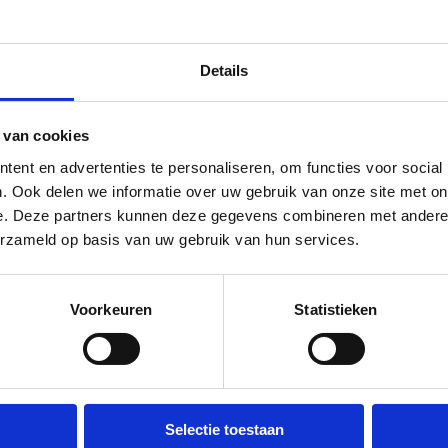
n voldoen?
doen aan de NEN EN-166 normering. Deze wettelijke verplichte certificering omschr
eiligheidsbrillen met deze normering voldoen aan een aantal standaard eisen. Ze
aken bij de drager. Minimale materiaalsterkte, de optische zuiverheid van de br
UV- straling en de vuurbestendigheid van de bril. Voor meer geavanceerde ve
Details
oeten lasbrillen voldoen aan de EN 169, goedgekeurde UV-filters aan de EN 170 e
 van cookies
ent en advertenties te personaliseren, om functies voor social
. Ook delen we informatie over uw gebruik van onze site met on
e. Deze partners kunnen deze gegevens combineren met andere i
erzameld op basis van uw gebruik van hun services.
VIRUNGA COVER
YOHO
€ 3,95 excl. BTW
€ 6,15 excl. BTW
Voorkeuren
Statistieken
Selectie toestaan