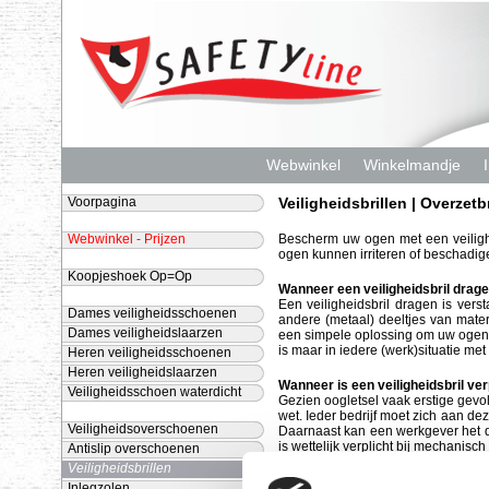
Webwinkel
Winkelmandje
Voorpagina
Veiligheidsbrillen | Overzetb
Webwinkel - Prijzen
Bescherm uw ogen met een veilighe
ogen kunnen irriteren of beschadige
Koopjeshoek Op=Op
Wanneer een veiligheidsbril drag
Een veiligheidsbril dragen is versta
Dames veiligheidsschoenen
andere (metaal) deeltjes van mate
Dames veiligheidslaarzen
een simpele oplossing om uw ogen t
is maar in iedere (werk)situatie met
Heren veiligheidsschoenen
Heren veiligheidslaarzen
Wanneer is een veiligheidsbril ver
Veiligheidsschoen waterdicht
Gezien oogletsel vaak erstige gevo
wet. Ieder bedrijf moet zich aan d
Veiligheidsoverschoenen
Daarnaast kan een werkgever het dra
is wettelijk verplicht bij mechanisc
Antislip overschoenen
vloeistoffen, gassen en dampen. Het 
Veiligheidsbrillen
Inlegzolen