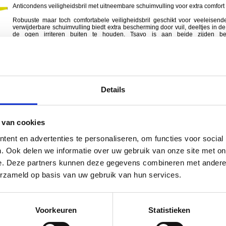
Anticondens veiligheidsbril met uitneembare schuimvulling voor extra comfor
Robuuste maar toch comfortabele veiligheidsbril geschikt voor veeleisen
verwijderbare schuimvulling biedt extra bescherming door vuil, deeltjes in de 
de ogen irriteren buiten te houden. Tsavo is aan beide zijden b
anticondenscoating en beschermt tegen schadelijk UV licht.
v Polyamide veren
v Polycarbonaat lens
v Afneembare schuimrubberen inzet
v Lens kleur: helder
v Optisch filter: 2 - 1,2
Details
v Impactweerstand: F (45/s)
v Coating: anticondenscoating
v Gewicht: 35 gr
v Normering: EN 166:2001
 van cookies
Staffelkorting van toepassing
ncl. BTW) per stuk
ent en advertenties te personaliseren, om functies voor social
Aantal
. Ook delen we informatie over uw gebruik van onze site met on
e. Deze partners kunnen deze gegevens combineren met andere i
Tsavo Sun
erzameld op basis van uw gebruik van hun services.
Anticondens zonnebril met uitneembare schuimvulling voor extra comfort en 
Robuuste maar toch comfortabele veiligheidsbril geschikt voor veeleisen
verwijderbare schuimvulling biedt extra bescherming door vuil, deeltjes in de 
de ogen irriteren buiten te houden. Tsavo Sun is aan beide zijden 
Voorkeuren
Statistieken
anticondenscoating en beschermt tegen schadelijk UV licht en vervomt kleuren