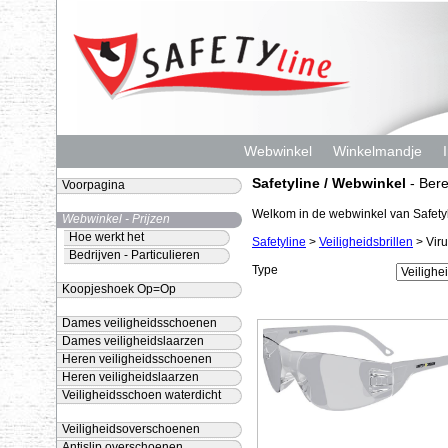
Webwinkel
Winkelmandje
Safetyline / Webwinkel
- Bere
Voorpagina
Welkom in de webwinkel van Safetyl
Webwinkel - Prijzen
Hoe werkt het
Safetyline
>
Veiligheidsbrillen
> Vir
Bedrijven - Particulieren
Type
Koopjeshoek Op=Op
Dames veiligheidsschoenen
Dames veiligheidslaarzen
Heren veiligheidsschoenen
Heren veiligheidslaarzen
Veiligheidsschoen waterdicht
Veiligheidsoverschoenen
Antislip overschoenen