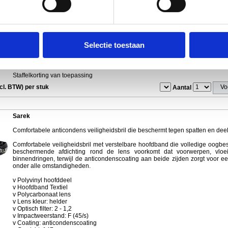
v Polyamide veren
v Polycarbonaat lens
v Afneembare schuimrubberen inzet
v Lens kleur: donker
v Optisch filter: 5 - 2,5
v Impactweerstand: F (45/s)
Selectie toestaan
v Coating: anticondenscoating
v Gewicht: 35 gr
v Normering: EN 166:2001
Staffelkorting van toepassing
ncl. BTW) per stuk
Aantal
Sarek
Comfortabele anticondens veiligheidsbril die beschermt tegen spatten en deel
Comfortabele veiligheidsbril met verstelbare hoofdband die volledige oogbe
beschermende afdichting rond de lens voorkomt dat voorwerpen, vloeis
binnendringen, terwijl de anticondenscoating aan beide zijden zorgt voor een
onder alle omstandigheden.
v Polyvinyl hoofddeel
v Hoofdband Textiel
v Polycarbonaat lens
v Lens kleur: helder
v Optisch filter: 2 - 1,2
v Impactweerstand: F (45/s)
v Coating: anticondenscoating