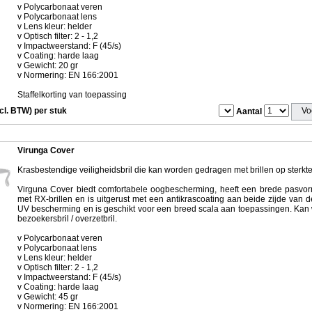
v Polycarbonaat veren
v Polycarbonaat lens
v Lens kleur: helder
v Optisch filter: 2 - 1,2
v Impactweerstand: F (45/s)
v Coating: harde laag
v Gewicht: 20 gr
v Normering: EN 166:2001
Staffelkorting van toepassing
ncl. BTW) per stuk
Aantal
Virunga Cover
Krasbestendige veiligheidsbril die kan worden gedragen met brillen op sterkte
Virguna Cover biedt comfortabele oogbescherming, heeft een brede pasvor
met RX-brillen en is uitgerust met een antikrascoating aan beide zijde van de
UV bescherming en is geschikt voor een breed scala aan toepassingen. Kan 
bezoekersbril / overzetbril.
v Polycarbonaat veren
v Polycarbonaat lens
v Lens kleur: helder
v Optisch filter: 2 - 1,2
v Impactweerstand: F (45/s)
v Coating: harde laag
v Gewicht: 45 gr
v Normering: EN 166:2001