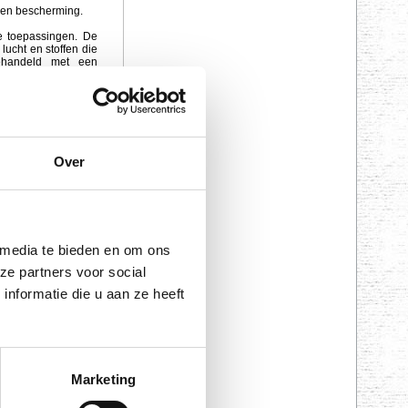
t en bescherming.
de toepassingen. De
lucht en stoffen die
ehandeld met een
Over
 media te bieden en om ons
ze partners voor social
nformatie die u aan ze heeft
bescherming.
de toepassingen. De
lucht en stoffen die
behandeld met een
Marketing
 niet.