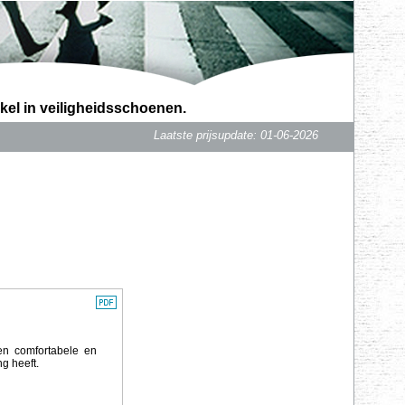
kel in veiligheidsschoenen.
Laatste prijsupdate: 01-06-2026
 en comfortabele en
g heeft.