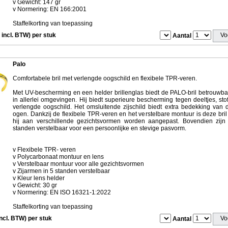
v Gewicht: 147 gr
v Normering: EN 166:2001
Staffelkorting van toepassing
 incl. BTW) per stuk
Aantal
Palo
Comfortabele bril met verlengde oogschild en flexibele TPR-veren.
Met UV-bescherming en een helder brillenglas biedt de PALO-bril betrouw
in allerlei omgevingen. Hij biedt superieure bescherming tegen deeltjes, stof
verlengde oogschild. Het omsluitende zijschild biedt extra bedekking van 
ogen. Dankzij de flexibele TPR-veren en het verstelbare montuur is deze bri
hij aan verschillende gezichtsvormen worden aangepast. Bovendien zijn d
standen verstelbaar voor een persoonlijke en stevige pasvorm.
v Flexibele TPR- veren
v Polycarbonaat montuur en lens
v Verstelbaar montuur voor alle gezichtsvormen
v Zijarmen in 5 standen verstelbaar
v Kleur lens helder
v Gewicht: 30 gr
v Normering: EN ISO 16321-1:2022
Staffelkorting van toepassing
incl. BTW) per stuk
Aantal