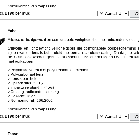
Staffelkorting van toepassing
ncl. BTW) per stuk
Aantal
Yoho
Atletische, lichtgewicht en comfortabele veiligheidsbril met anticondenscoatin
Stijlvolle en lichtgewicht veiligheidsbril die comfortabele oogbescherming
zijden van de lens is behandeld met een anticondenscoating. Dankzij het atl
de YOHO ook worden gebruikt als sportbril. Beschermt tegen UV licht en 
met oorkappen.
v Polyamide veren met polyurethaan elementen
v Polycarbonaat lens
v Lens kleur: helder
v Optisch filter: 2 - 1,2
v Impactweerstand: F (45/s)
v Coating: anticondenscoating
v Gewicht: 18 gr
v Normering: EN 166:2001
Staffelkorting van toepassing
ncl. BTW) per stuk
Aantal
Tsavo