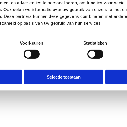
chokdemping. Geeft optimale ondersteuning aan de achter-, midden-, en voorvoet. 
ent en advertenties te personaliseren, om functies voor social
en antistatich en geurverminderend.
. Ook delen we informatie over uw gebruik van onze site met on
e. Deze partners kunnen deze gegevens combineren met andere i
erzameld op basis van uw gebruik van hun services.
Voorkeuren
Statistieken
38 t/m 46
legzool heeft een zeer groot shockdempend vermogen. De unieke vormgeving zorg
achter- en middenvoet, optimale drukontlasting, drukverdeling en schokdemping. De
bel aan en is bij uitstek geschikt voor mensen die veel staan of lopen.
Selectie toestaan