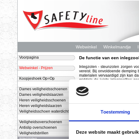
Webwinkel
Winkelmandje
Voorpagina
De functie van een inlegzoo
Inlegzolen - steunzolen zorgen vo
Webwinkel - Prijzen
vereist. Bij onvoldoende demping 
materialen vervaardigd zijn kan 
Koopjeshoek Op=Op
middels de juiste inlegzooltjes g
comfort verhogende funtie. Tevens
kunnen veiligheids-schoenen overma
Dames veiligheidsschoenen
veiligheidsschoenen gelijkmatiger s
Dames veiligheidslaarzen
Heren veiligheidsschoenen
Opruimi
Heren veiligheidslaarzen
Toestemming
Veiligheidsschoen waterdicht
Veiligheidsoverschoenen
MYSole
Maten: 
Antislip overschoenen
Anatomical
Deze website maakt gebruik
Veiligheidsbrillen
Inlegzoo
Inlegzolen