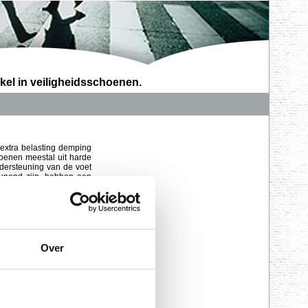
kel in veiligheidsschoenen.
 extra belasting demping
hoenen meestal uit harde
dersteuning van de voet
teunend zijn, hebben een
voetstand of looppatroon
on verbeterd waardoor de
Over
an extra stabiliteit