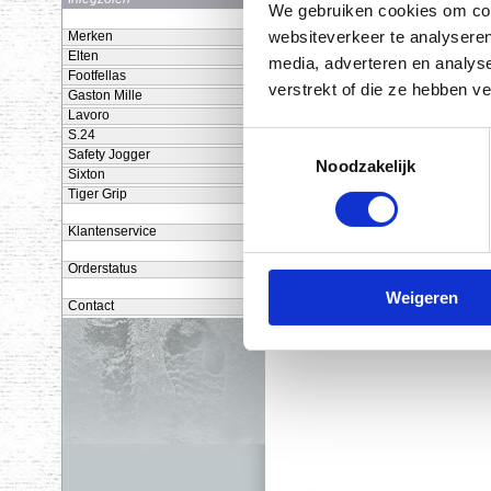
en/of s
We gebruiken cookies om cont
bovendi
websiteverkeer te analyseren
Merken
Elten
media, adverteren en analys
Footfellas
€ 16,49 excl. BTW
verstrekt of die ze hebben v
Gaston Mille
(€ 19,95 incl. BTW)
Lavoro
S.24
Toestemmingsselectie
Safety Jogger
Noodzakelijk
Sixton
MySole
Maten: 
Tiger Grip
Shockabsorption
Deze in
Klantenservice
van de 
comforta
Orderstatus
€ 14,05 excl. BTW
Weigeren
Contact
(€ 17,00 incl. BTW)