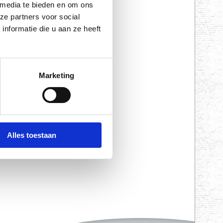
De MySole Anatomical is
 media te bieden en om ons
ze partners voor social
nformatie die u aan ze heeft
Marketing
t voor ondersteuning
 inlegzool voelt zeer
Alles toestaan