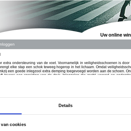
Uw online win
Inloggen
l
or extra ondersteuning van de voet. Voornamelijk in veiligheidsschoenen is door
brengt elke stap een schok teweeg hogerop in het lichaam. Omdat veiligheidssc
dankzij een goede inlegzool extra demping toegevoegd worden aan de schoen. On
eeft tevens een spreiding van de druk. Inlegzolen die zacht, verend en onders
 verlengen inlegzolen de levensduur van veiligheidsschoenen. Door een foutieve 
tig slijten. Een juiste inlegzool zorgt ervoor dat de voetstand en het looppatro
lijten.
ng !
Details
44 en 45
 van cookies
l speciaal ontwikkeld voor mensen die veel staan of lopen en die behoefte hebben a