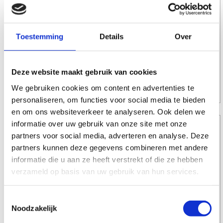
Anatomical is bovendien antistatich en geurverminderend.
Product informatie MySole Anatomical
Materiaal: Duurzaam EVA
Toestemming
Details
Over
Maat    : 44 (1 paar)
Maat    : 45 (1 paar)
Deze website maakt gebruik van cookies
Prijs € 16,49 excl. BTW (€ 19,95 incl. BTW) per paar
We gebruiken cookies om content en advertenties te
Aantal
personaliseren, om functies voor social media te bieden
en om ons websiteverkeer te analyseren. Ook delen we
informatie over uw gebruik van onze site met onze
partners voor social media, adverteren en analyse. Deze
partners kunnen deze gegevens combineren met andere
informatie die u aan ze heeft verstrekt of die ze hebben
MySole Shockabsorbtion
verzameld op basis van uw gebruik van hun services.
Deze inlegzool heeft een zeer groot shockdempend vermogen. De unieke
vormgeving zorgt voor ondersteuning van de achter- en middenvoet,
optimale drukontlasting, drukverdeling en schokdemping. De inlegzool voelt
Toestemmingsselectie
zeer comfortabel aan en is bij uitstek geschikt voor mensen die veel staan of
Noodzakelijk
lopen.