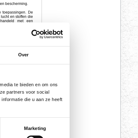
t en bescherming.
de toepassingen. De
lucht en stoffen die
ehandeld met een
Over
 media te bieden en om ons
ze partners voor social
nformatie die u aan ze heeft
bescherming.
de toepassingen. De
lucht en stoffen die
behandeld met een
Marketing
 niet.