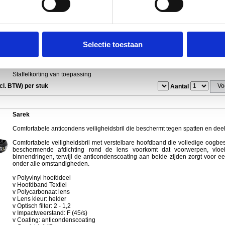
v Polyamide veren
v Polycarbonaat lens
v Afneembare schuimrubberen inzet
v Lens kleur: donker
v Optisch filter: 5 - 2,5
v Impactweerstand: F (45/s)
Selectie toestaan
v Coating: anticondenscoating
v Gewicht: 35 gr
v Normering: EN 166:2001
Staffelkorting van toepassing
ncl. BTW) per stuk
Aantal
Sarek
Comfortabele anticondens veiligheidsbril die beschermt tegen spatten en deel
Comfortabele veiligheidsbril met verstelbare hoofdband die volledige oogbe
beschermende afdichting rond de lens voorkomt dat voorwerpen, vloeis
binnendringen, terwijl de anticondenscoating aan beide zijden zorgt voor een
onder alle omstandigheden.
v Polyvinyl hoofddeel
v Hoofdband Textiel
v Polycarbonaat lens
v Lens kleur: helder
v Optisch filter: 2 - 1,2
v Impactweerstand: F (45/s)
v Coating: anticondenscoating