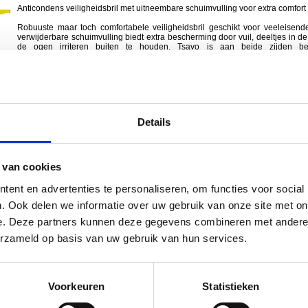
Anticondens veiligheidsbril met uitneembare schuimvulling voor extra comfor
Robuuste maar toch comfortabele veiligheidsbril geschikt voor veeleisen
verwijderbare schuimvulling biedt extra bescherming door vuil, deeltjes in de 
de ogen irriteren buiten te houden. Tsavo is aan beide zijden b
anticondenscoating en beschermt tegen schadelijk UV licht.
v Polyamide veren
v Polycarbonaat lens
v Afneembare schuimrubberen inzet
v Lens kleur: helder
v Optisch filter: 2 - 1,2
Details
v Impactweerstand: F (45/s)
v Coating: anticondenscoating
v Gewicht: 35 gr
v Normering: EN 166:2001
 van cookies
Staffelkorting van toepassing
ncl. BTW) per stuk
ent en advertenties te personaliseren, om functies voor social
Aantal
. Ook delen we informatie over uw gebruik van onze site met on
e. Deze partners kunnen deze gegevens combineren met andere i
Tsavo Sun
erzameld op basis van uw gebruik van hun services.
Anticondens zonnebril met uitneembare schuimvulling voor extra comfort en 
Robuuste maar toch comfortabele veiligheidsbril geschikt voor veeleisen
verwijderbare schuimvulling biedt extra bescherming door vuil, deeltjes in de 
de ogen irriteren buiten te houden. Tsavo Sun is aan beide zijden 
Voorkeuren
Statistieken
anticondenscoating en beschermt tegen schadelijk UV licht en vervomt kleuren