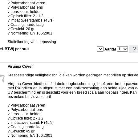
v Polycarbonaat veren
v Polycarbonaat lens
v Lens kleur: helder
v Optisch filter: 2 - 1,2
v Impactweerstand: F (45/s)
v Coating: harde laag
v Gewicht: 20 gr
v Normering: EN 166:2001
Staffelkorting van toepassing
ncl. BTW) per stuk
Aantal
Virunga Cover
Krasbestendige veiligheidsbril die kan worden gedragen met brillen op sterkte
Virguna Cover biedt comfortabele oogbescherming, heeft een brede pasvor
met RX-brillen en is uitgerust met een antikrascoating aan beide zijde van de
UV bescherming en is geschikt voor een breed scala aan toepassingen. Kan 
bezoekersbril / overzetbril.
v Polycarbonaat veren
v Polycarbonaat lens
v Lens kleur: helder
v Optisch filter: 2 - 1,2
v Impactweerstand: F (45/s)
v Coating: harde laag
v Gewicht: 45 gr
v Normering: EN 166:2001