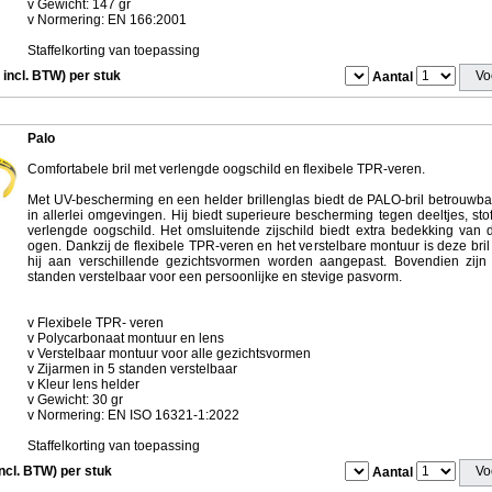
v Gewicht: 147 gr
v Normering: EN 166:2001
Staffelkorting van toepassing
 incl. BTW) per stuk
Aantal
Palo
Comfortabele bril met verlengde oogschild en flexibele TPR-veren.
Met UV-bescherming en een helder brillenglas biedt de PALO-bril betrouw
in allerlei omgevingen. Hij biedt superieure bescherming tegen deeltjes, stof
verlengde oogschild. Het omsluitende zijschild biedt extra bedekking van 
ogen. Dankzij de flexibele TPR-veren en het verstelbare montuur is deze bri
hij aan verschillende gezichtsvormen worden aangepast. Bovendien zijn d
standen verstelbaar voor een persoonlijke en stevige pasvorm.
v Flexibele TPR- veren
v Polycarbonaat montuur en lens
v Verstelbaar montuur voor alle gezichtsvormen
v Zijarmen in 5 standen verstelbaar
v Kleur lens helder
v Gewicht: 30 gr
v Normering: EN ISO 16321-1:2022
Staffelkorting van toepassing
incl. BTW) per stuk
Aantal