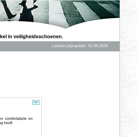
kel in veiligheidsschoenen.
Laatste prijsupdate: 01-06-2026
 en comfortabele en
g heeft.