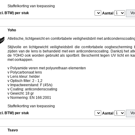
Staffelkorting van toepassing
ncl. BTW) per stuk
Aantal
Yoho
Atletische, lichtgewicht en comfortabele veiligheidsbril met anticondenscoatin
Stijlvolle en lichtgewicht veiligheidsbril die comfortabele oogbescherming
zijden van de lens is behandeld met een anticondenscoating. Dankzij het atl
de YOHO ook worden gebruikt als sportbril. Beschermt tegen UV licht en 
met oorkappen.
v Polyamide veren met polyurethaan elementen
v Polycarbonaat lens
v Lens kleur: helder
v Optisch filter: 2 - 1,2
v Impactweerstand: F (45/s)
v Coating: anticondenscoating
v Gewicht: 18 gr
v Normering: EN 166:2001
Staffelkorting van toepassing
ncl. BTW) per stuk
Aantal
Tsavo