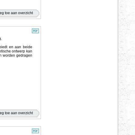
g.
 biedt en aan beide
etische ontwerp kan
kan worden gedragen