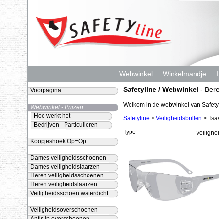
Webwinkel
Winkelmandje
Safetyline / Webwinkel
- Bere
Voorpagina
Welkom in de webwinkel van Safetyl
Webwinkel - Prijzen
Hoe werkt het
Safetyline
>
Veiligheidsbrillen
> Tsa
Bedrijven - Particulieren
Type
Koopjeshoek Op=Op
Dames veiligheidsschoenen
Dames veiligheidslaarzen
Heren veiligheidsschoenen
Heren veiligheidslaarzen
Veiligheidsschoen waterdicht
Veiligheidsoverschoenen
Antislip overschoenen